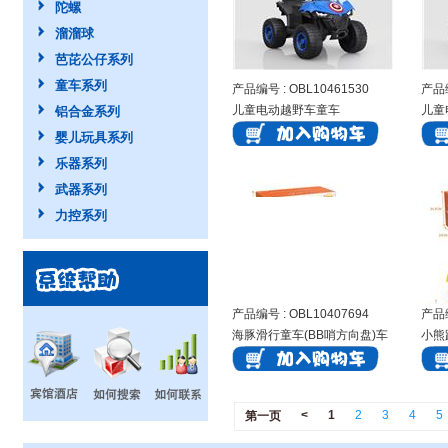
陀螺
溜溜球
芭芘公仔系列
童车系列
产品编号 : OBL10461530
产品编
儿童电动越野车童车
儿童
铝合金系列
婴儿玩具系列
乐器系列
武器系列
力控系列
产品编号 : OBL10407694
产品编
海豚滑行童车(BB哨方向盘)车
小熊
身带音乐，不干胶DIY
盘)
<
1
2
3
4
5
第一页