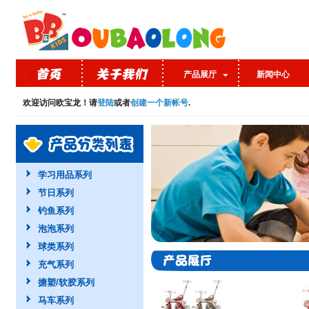
产品展厅
新闻中心
欢迎访问欧宝龙！请
登陆
或者
创建一个新帐号
.
学习用品系列
节日系列
钓鱼系列
泡泡系列
球类系列
充气系列
搪塑/软胶系列
马车系列