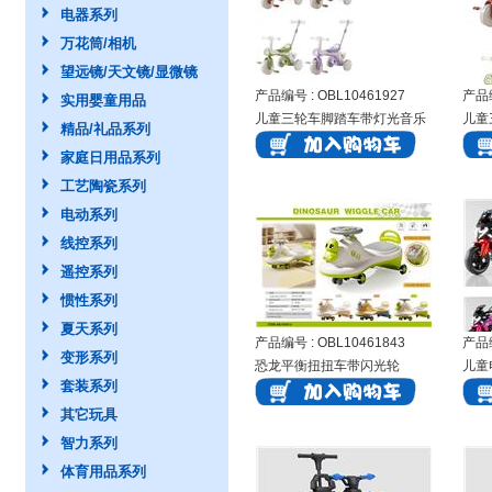
电器系列
万花筒/相机
望远镜/天文镜/显微镜
产品编号 : OBL10461927
产品编
实用婴童用品
儿童三轮车脚踏车带灯光音乐
儿童
精品/礼品系列
手推童车
童车
家庭日用品系列
工艺陶瓷系列
电动系列
线控系列
遥控系列
惯性系列
夏天系列
产品编号 : OBL10461843
产品编
变形系列
恐龙平衡扭扭车带闪光轮
儿童
套装系列
其它玩具
智力系列
体育用品系列