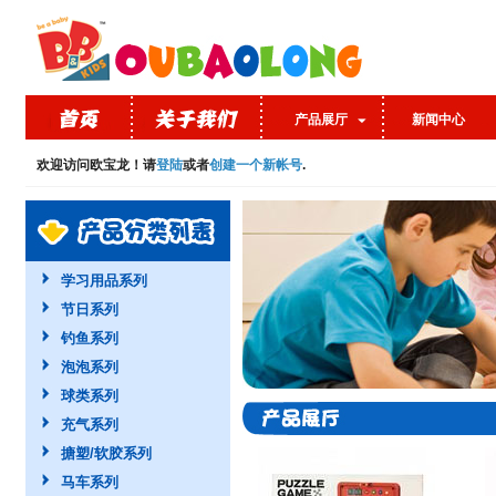
产品展厅
新闻中心
欢迎访问欧宝龙！请
登陆
或者
创建一个新帐号
.
学习用品系列
节日系列
钓鱼系列
泡泡系列
球类系列
充气系列
搪塑/软胶系列
马车系列