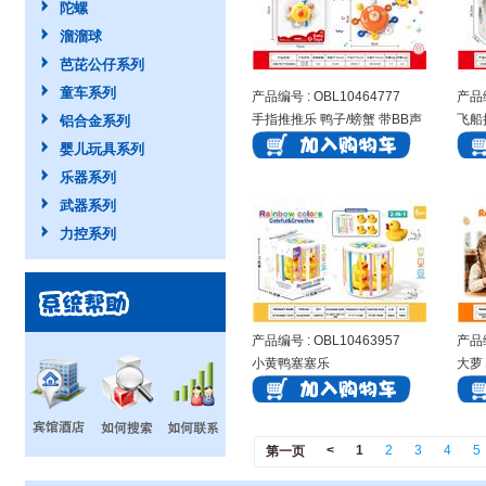
陀螺
溜溜球
芭芘公仔系列
童车系列
产品编号 : OBL10464777
产品编
手指推推乐 鸭子/螃蟹 带BB声
飞船
铝合金系列
（混装）
婴儿玩具系列
乐器系列
武器系列
力控系列
产品编号 : OBL10463957
产品编
小黄鸭塞塞乐
大萝
<
1
2
3
4
5
第一页